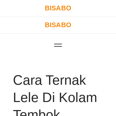
Skip
BISABO
to
content
BISABO
Main
Menu
Cara Ternak
Lele Di Kolam
Tembok