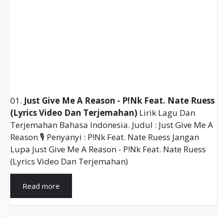
01.
Just Give Me A Reason - P!nk Feat. Nate Ruess
(lyrics Video Dan Terjemahan)
Lirik Lagu Dan
Terjemahan Bahasa Indonesia. Judul : Just Give Me A
Reason 🎙️ Penyanyi : P!nk Feat. Nate Ruess Jangan
Lupa Just Give Me A Reason - P!nk Feat. Nate Ruess
(lyrics Video Dan Terjemahan)
Lirik
Read more
Just
Give
Me