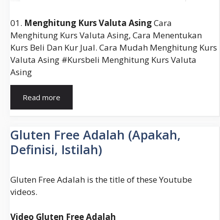
01.
Menghitung Kurs Valuta Asing
Cara
Menghitung Kurs Valuta Asing, Cara Menentukan
Kurs Beli Dan Kur Jual. Cara Mudah Menghitung Kurs
Valuta Asing #kursbeli Menghitung Kurs Valuta
Asing
Cara
Read more
Menghitung
Kurs
Jual
Gluten Free Adalah (Apakah,
Dan
Definisi, Istilah)
Kurs
Beli
Valuta
Gluten Free Adalah is the title of these Youtube
Asing
videos.
Video Gluten Free Adalah