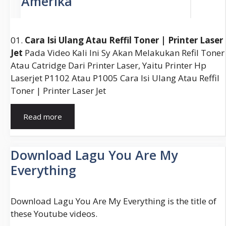
01.
Cara Isi Ulang Atau Reffil Toner | Printer Laser
Jet
Pada Video Kali Ini Sy Akan Melakukan Refil Toner
Atau Catridge Dari Printer Laser, Yaitu Printer Hp
Laserjet P1102 Atau P1005 Cara Isi Ulang Atau Reffil
Toner | Printer Laser Jet
Cara
Read more
Isi
Ulang
Toner
Download Lagu You Are My
Hp
Everything
Laserjet
P1102
Download Lagu You Are My Everything is the title of
these Youtube videos.