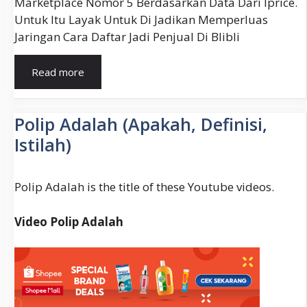
Marketplace Nomor 5 Berdasarkan Data Dari Iprice.
Untuk Itu Layak Untuk Di Jadikan Memperluas
Jaringan Cara Daftar Jadi Penjual Di Blibli
Cara
Read more
Menjual
Barang
Di
Polip Adalah (Apakah, Definisi,
Blibli
Istilah)
Polip Adalah is the title of these Youtube videos.
Video Polip Adalah