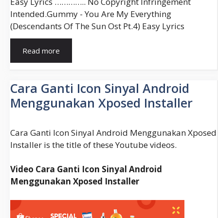
Easy Lyrics ………….. No Copyright Infringement
Intended.gummy - You Are My Everything
(descendants Of The Sun Ost Pt.4) Easy Lyrics
Download
Read more
Lagu
You
Are
Cara Ganti Icon Sinyal Android
My
Menggunakan Xposed Installer
Everything
Cara Ganti Icon Sinyal Android Menggunakan Xposed
Installer is the title of these Youtube videos.
Video Cara Ganti Icon Sinyal Android
Menggunakan Xposed Installer