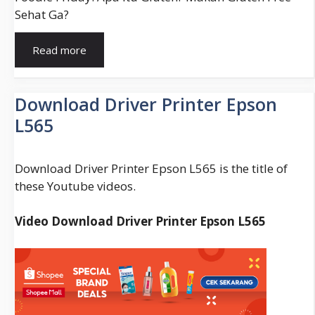
Sehat Ga?
Gluten
Read more
Free
Adalah
(Apakah,
Download Driver Printer Epson
Definisi,
L565
Istilah)
Download Driver Printer Epson L565 is the title of
these Youtube videos.
Video Download Driver Printer Epson L565